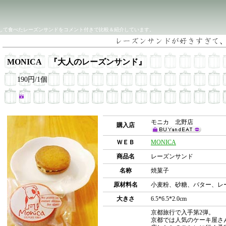
して食べたレーズンサンドをコメント付きで比較＆紹介しています。
MONICA 『大人のレーズンサンド』
190円/1個
モニカ 北野店
購入店
ＷＥＢ
MONICA
商品名
レーズンサンド
名称
焼菓子
原材料名
小麦粉、砂糖、バター、レ
大きさ
6.5*6.5*2.0cm
京都旅行で入手第2弾。
京都では人気のケーキ屋さ