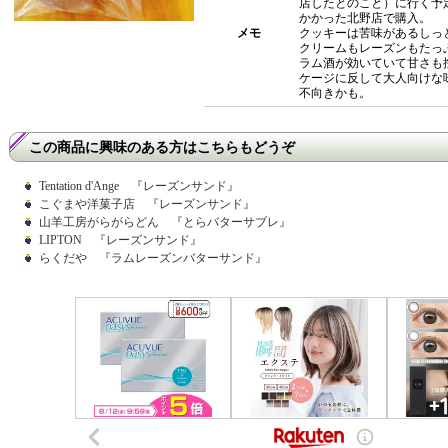
店したとのこと）に行く予
かかった北野店で購入。
メモ
クッキーは苦味があるしっ
クリームもレーズンもたっ
ラム酒が効いていて甘さも
ケージに反して大人向けな
不向きかも。
この商品に興味のある方はこちらもどうぞ
Tentation d'Ange 『レーズンサンド』
こぐまや洋菓子店 『レーズンサンド』
山羊工房がらがらどん 『とらバターサブレ』
LIPTON 『レーズンサンド』
らくだや 『ラムレーズンバターサンド』