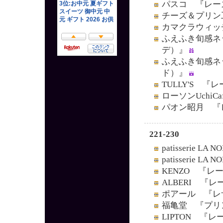
パスコ 『レー
チーズ＆プリン
カマクラウィッ
ふえふき旬感ネ
デ）』
ふえふき旬感ネ
ド）』
TULLY'S 
ローソンUchiC
パオン昭月 『
221-230
patisserie
patisserie
KENZO 『レ
ALBERI 『
ポアール 『レ
福亀堂 『プリ
LIPTON 『