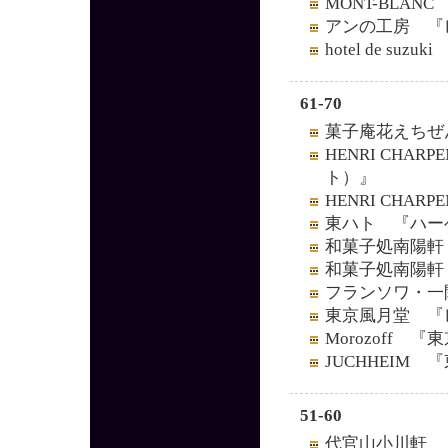
MONT-BLA
アンの工房 『
hotel de s
61-70
菓子庵花えちぜ
HENRI CHA
ト）』
HENRI CHA
東ハト 『ハー
和菓子処南陽軒
和菓子処南陽軒
フランソワ・一
東京風月堂 『
Morozoff
JUCHHEIM
51-60
代官山小川軒 