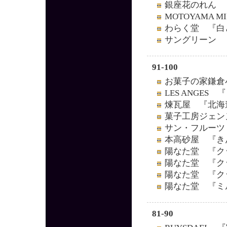
銀座花のれん 
MOTOYAMA 
わらく堂 『白
サングリーン 
91-100
お菓子の家鎌倉
LES ANGES
煉瓦屋 『北海
菓子工房ジェン
サン・フルーツ
本高砂屋 『き
陽なた堂 『ク
陽なた堂 『ク
陽なた堂 『ク
陽なた堂 『ミ
81-90