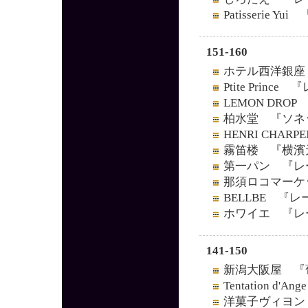
Patisserie 
151-160
ホテル西洋銀座
Ptite Prin
LEMON DR
柏水堂 『ソネ
HENRI CHA
霧笛楼 『横濱
第一パン 『レ
那須ロコマーケ
BELLBE 『
ホワイエ 『レ
141-150
新潟大阪屋 『
Tentation 
洋菓子ヴィヨン