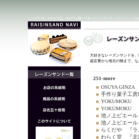
レーズンサンドナビでは、今までに探して食べたレーズンサンドをコメント付
大好きなレーズンサンドを、
超定番から地元の物まで、な
251-more
OSUYA GI
手作り菓子工房M
YOKUMOK
YOKUMOKU
池ノ上ピエール
池ノ上ピエール
らくだや 『ラ
わらく堂 『北