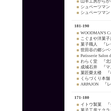
山羊工房がらが
シュペーツマン
シュペーツマン
181-190
WOODMAN'S
こぐまや洋菓子
菓子職人 『レ
世田谷の郷シベ
Patisserie Sa
わらく堂 『北
成城石井 『マ
菓匠榮太楼 『
くらづくり本舗
ARPAJON 
171-180
イトウ製菓 『
菓子工房エクラ