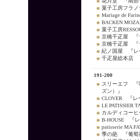
花月堂 『南部
菓子工房フラノ
Mariage de
BACKEN M
菓子工房RESS
京橋千疋屋 『
京橋千疋屋 『
紀ノ国屋 『レ
千疋屋総本店 
191-200
スリーエフ 『
ズン）』
CLOVER 『
LE PATISSI
カルディコーヒ
B-HOUSE 
patisserie
季の葩 『葡萄