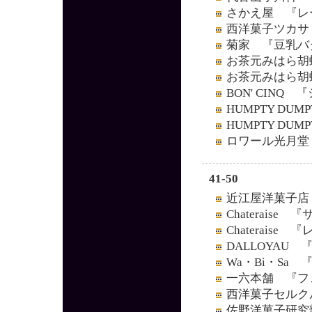
さかえ屋 『レ
西洋菓子ツカサ
菊家 『豆乳バ
お茶元みはら胡
お茶元みはら胡
BON' CINQ
HUMPTY D
HUMPTY D
ロワール光月堂
41-50
近江屋洋菓子店
Chaterais
Chateraise
DALLOYAU
Wa・Bi・Sa
一六本舗 『フ
西洋菓子セルク
佐野洋菓子研究