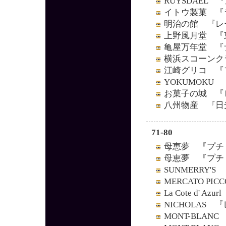
RUYSDAEL
イトウ製菓 『
明治の館 『レ
上野風月堂 『
亀屋万年堂 『
横浜スコーンク
江崎グリコ 『
YOKUMOKU
お菓子の城 『
八州物産 『日
71-80
母恵夢 『プチ
母恵夢 『プチ
SUNMERRY
MERCATO P
La Cote d' 
NICHOLAS
MONT-BLA