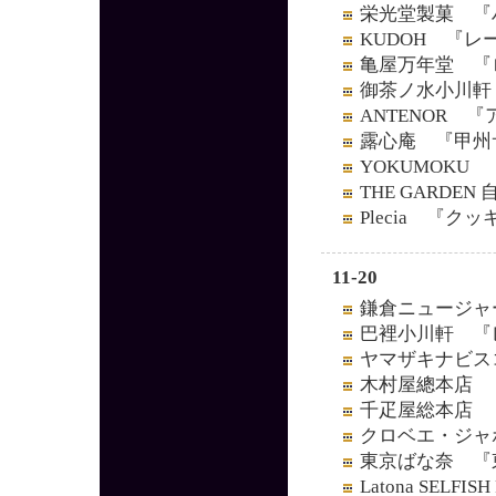
栄光堂製菓 『
KUDOH 『
亀屋万年堂 『
御茶ノ水小川軒
ANTENOR 
露心庵 『甲州
YOKUMOK
THE GARD
Plecia 『
11-20
鎌倉ニュージャ
巴裡小川軒 『
ヤマザキナビス
木村屋總本店 
千疋屋総本店 
クロベエ・ジャ
東京ばな奈 『
Latona SEL