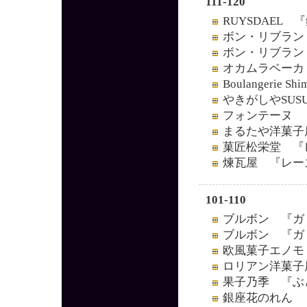
111-120
RUYSDAEL
ボン・リブラン
ボン・リブラン
オカムラベーカ
Boulangeri
やきがしやSUS
フォンテーヌ 
まるたや洋菓子
菓匠松栄堂 『
煉瓦屋 『レー
101-110
ブルボン 『ガ
ブルボン 『ガ
欧風菓子エノモ
ロリアン洋菓子
果子乃季 『ぶ
銀座花のれん 