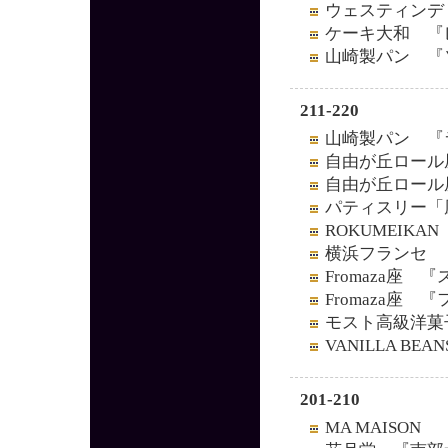
ウェスティンデ
ケーキ大和 『
山崎製パン 『
211-220
山崎製パン 『
自由が丘ロール
自由が丘ロール
パティスリー「
ROKUMEIK
横浜フランセ 
Fromaza座
Fromaza座
モスト高級洋菓
VANILLA 
201-210
MA MAISO