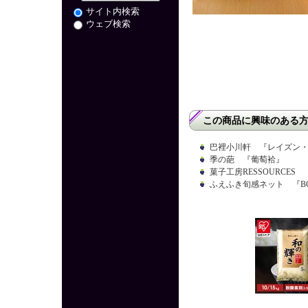
サイト内検索
ウェブ検索
この商品に興味のある
巴裡小川軒 『レイズン
季の葩 『葡萄袷』
菓子工房RESSOURCES
ふえふき旬感ネット 『B